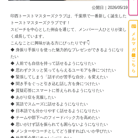
公開日｜2026/05/19
印西トーストマスターズクラブは、千葉県で一番新しく誕生した
トーストマスターズクラブです！
スピーチを中心とした例会を通じて、メンバー一人ひとりが楽し
メルマガ登録はこちら
く成長しています。
こんなことに興味がある方にぴったりです👇
◆ 身振り手振りを使った魅力的なプレゼンができるようになり
たい
◆ 人前でも自信を持って話せるようになりたい
◆ 思わずクスッと笑ってもらえるユーモアを身につけたい
◆ 緊張してしまう「話すのが苦手な自分」を変えたい
◆ 聞き手をぐっと引き込む話し方を身につけたい
◆ 質疑応答にスマートに答えられるようになりたい
◆ あがり症を克服したい
◆ 英語でスムーズに話せるようになりたい
◆ 日本語でも分かりやすく話せるようになりたい
◆ チームや部下へのフィードバック力を高めたい
◆ 思いがけず話を振られても困らないようになりたい
◆ メンターやコーチとしてどう接すればいいか学びたい
◆ 外資系企業にチャレンジしたい