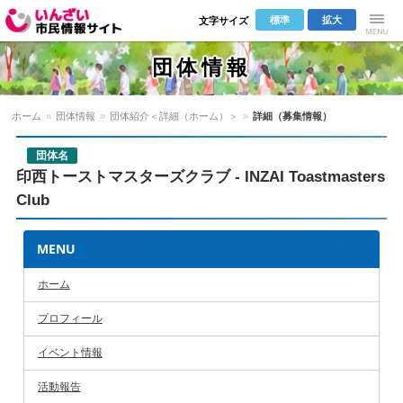
標準
拡大
文字サイズ
いんざい市
Menu
団体情報
民情報サイ
ホーム
»
団体情報
»
団体紹介＜詳細（ホーム）＞
»
詳細（募集情報）
ト
団体名
印西トーストマスターズクラブ - INZAI Toastmasters
Club
MENU
ホーム
プロフィール
イベント情報
活動報告