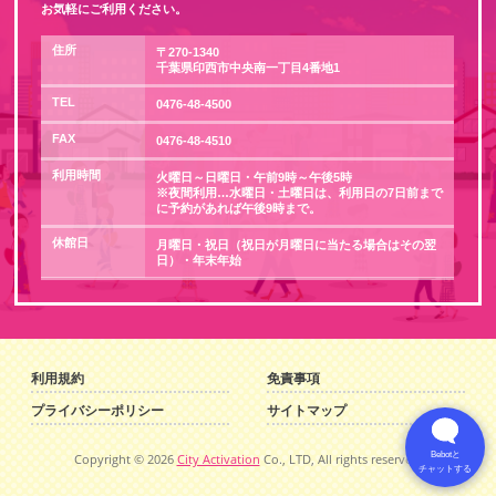
お気軽にご利用ください。
住所
〒270-1340
千葉県印西市中央南一丁目4番地1
TEL
0476-48-4500
FAX
0476-48-4510
利用時間
火曜日～日曜日・午前9時～午後5時
※夜間利用…水曜日・土曜日は、利用日の7日前まで
に予約があれば午後9時まで。
休館日
月曜日・祝日（祝日が月曜日に当たる場合はその翌
日）・年末年始
利用規約
免責事項
プライバシーポリシー
サイトマップ
Bebotと
Copyright ©
2026
City Activation
Co., LTD, All rights reserved.
チャットする